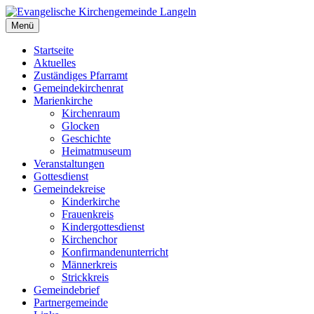
Zum
Inhalt
Menü
Evangelische Kirchengemeinde Langeln
Evangelische Kirchengemeinde Langeln
springen
Startseite
Aktuelles
Zuständiges Pfarramt
Gemeindekirchenrat
Marienkirche
Kirchenraum
Glocken
Geschichte
Heimatmuseum
Veranstaltungen
Gottesdienst
Gemeindekreise
Kinderkirche
Frauenkreis
Kindergottesdienst
Kirchenchor
Konfirmandenunterricht
Männerkreis
Strickkreis
Gemeindebrief
Partnergemeinde