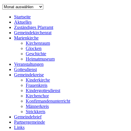
Archiv
Startseite
Aktuelles
Zuständiges Pfarramt
Gemeindekirchenrat
Marienkirche
Kirchenraum
Glocken
Geschichte
Heimatmuseum
Veranstaltungen
Gottesdienst
Gemeindekreise
Kinderkirche
Frauenkreis
Kindergottesdienst
Kirchenchor
Konfirmandenunterricht
Männerkreis
Strickkreis
Gemeindebrief
Partnergemeinde
Links