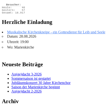
Besucher:
Heute:
46
Gestern:
57
Gesamt:
18.917
Herzliche Einladung
Musikalische Kirchenkneipe - ein Gottesdienst für Leib und Seele
Datum: 28.08.2026
Uhrzeit: 19:00
Wo: Marienkirche
Neueste Beiträge
An(ge)dacht 3-2026
Sommersaison ist gestartet
Jubiläumskonzert 30 Jahre Kirchenchor
Saison der Marienkirche beginnt
An(ge)dacht 2-2026
Archiv